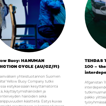
low Buoy: HANUMAN
TEHDAS T
ICTION CYCLE (AU/CZ/FI)
100 – the
interdepe
ainvälisen yhteistuotannon Suomen
-ilta! Yellow Buoy Company tutkii
Afganistan 1
ssa esityksessään kesyttämätöntä
interdepend
tä, käyttäytymishäiriöiden ja
tutkimusmatk
enterveyden häiriöiden sekä
pakko ylittää
isriippuvuuden käsitteitä. Esitys kuvaa
työryhmässä 