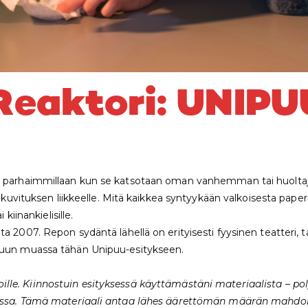
Reaktori: UNIPUU
on parhaimmillaan kun se katsotaan oman vanhemman tai huolt
uksen liikkeelle. Mitä kaikkea syntyykään valkoisesta paperis
kiinankielisille.
a 2007. Repon sydäntä lähellä on erityisesti fyysinen teatteri, t
 muun muassa tähän Unipuu-esitykseen.
le. Kiinnostuin esityksessä käyttämästäni materiaalista – pol
skassa. Tämä materiaali antaa lähes äärettömän määrän mahdol