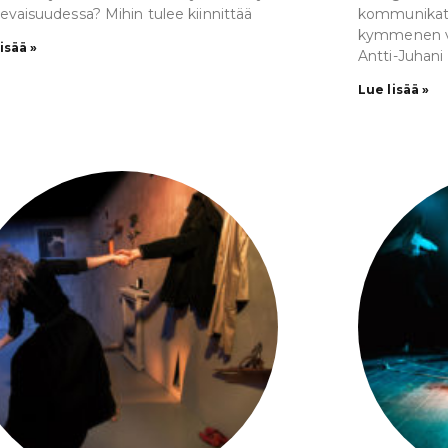
ulevaisuudessa? Mihin tulee kiinnittää
kommunikatiiv
kymmenen vuo
isää »
Antti-Juhani
Lue lisää »