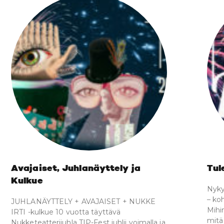
Avajaiset, Juhlanäyttely ja
Tul
Kulkue
Nyky
– ko
JUHLANÄYTTELY + AVAJAISET + NUKKE
Mihi
IRTI -kulkue 10 vuotta täyttävä
mitä
Nukketeatterijuhla TIP-Fest juhlii voimalla ja