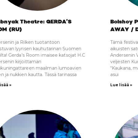
bnyak Theatre: GERDA’S
Bolshoy 
OM (RU)
AWAY / D
rsenin ja Rilken tuotantoon
Tämä festiva
stuvan lyyrisen kauhutarinan Suomen
aikuisten sat
-ilta! Gerda’s Room imaisee katsojat H.C
Andersenin V
rsenin kirjoittaman
veljesten Kuu
kuningattareen maailman lumoavien
“Kaukana, maa
en ja nukkien kautta. Tässä tarinassa
asui
isää »
Lue lisää »