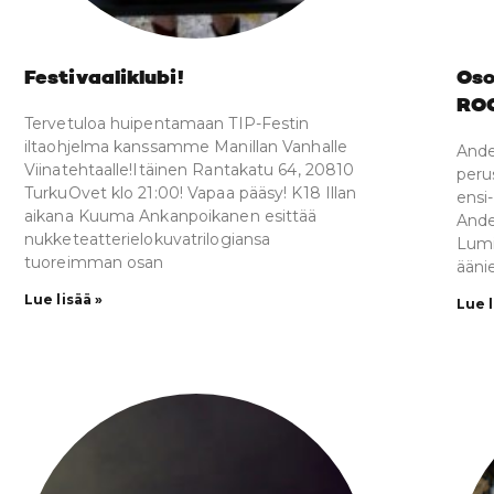
Festivaaliklubi!
Oso
RO
Tervetuloa huipentamaan TIP-Festin
iltaohjelma kanssamme Manillan Vanhalle
Ande
Viinatehtaalle!Itäinen Rantakatu 64, 20810
peru
TurkuOvet klo 21:00! Vapaa pääsy! K18 Illan
ensi
aikana Kuuma Ankanpoikanen esittää
Ande
nukketeatterielokuvatrilogiansa
Lumi
tuoreimman osan
ääni
Lue lisää »
Lue l