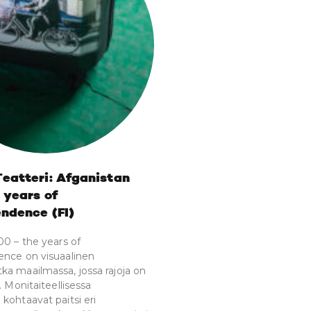
eatteri: Afganistan
 years of
ndence (FI)
00 – the years of
ence on visuaalinen
a maailmassa, jossa rajoja on
. Monitaiteellisessa
kohtaavat paitsi eri