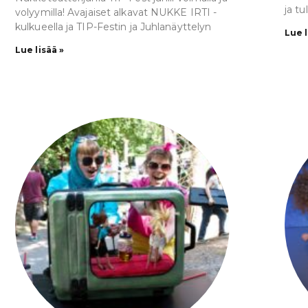
ja t
volyymilla! Avajaiset alkavat NUKKE IRTI -
kulkueella ja TIP-Festin ja Juhlanäyttelyn
Lue l
Lue lisää »