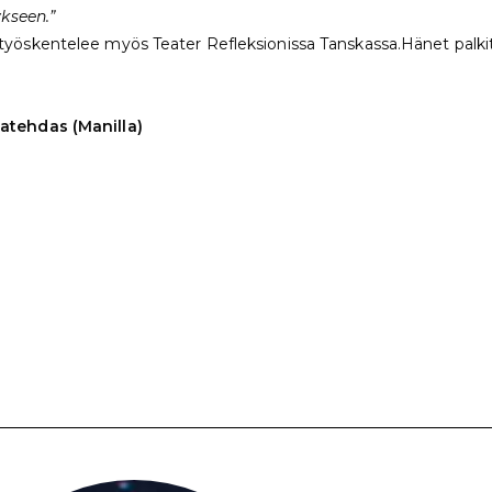
ykseen.”
työskentelee myös Teater Refleksionissa Tanskassa.Hänet palkitt
natehdas (Manilla)