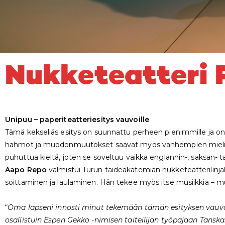
Nukketeatteri 
Unipuu – paperiteatteriesitys vauvoille
Tämä kekseliäs esitys on suunnattu perheen pienimmille ja 
hahmot ja muodonmuutokset saavat myös vanhempien mielikuvit
puhuttua kieltä, joten se soveltuu vaikka englannin-, saksan- tai 
Aapo Repo
valmistui Turun taideakatemian nukketeatterilinjalt
soittaminen ja laulaminen. Hän tekee myös itse musiikkia –
“
Oma lapseni innosti minut tekemään tämän esityksen vauvoil
osallistuin Espen Gekko -nimisen taiteilijan työpajaan Tan