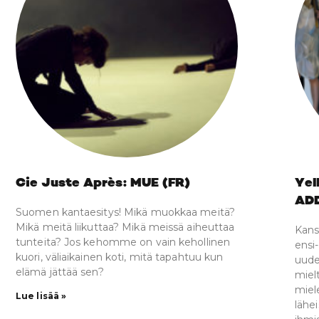
Cie Juste Après: MUE (FR)
Yel
ADD
Suomen kantaesitys! Mikä muokkaa meitä?
Mikä meitä liikuttaa? Mikä meissä aiheuttaa
Kans
tunteita? Jos kehomme on vain kehollinen
ensi
kuori, väliaikainen koti, mitä tapahtuu kun
uude
elämä jättää sen?
miel
miel
Lue lisää »
lähe