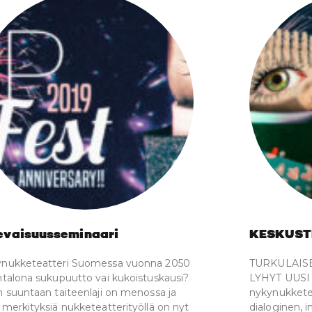
evaisuusseminaari
KESKUST
nukketeatteri Suomessa vuonna 2050
TURKULAIS
htalona sukupuutto vai kukoistuskausi?
LYHYT UUSI 
n suuntaan taiteenlaji on menossa ja
nykynukketeat
 merkityksiä nukketeatterityöllä on nyt
dialoginen, i