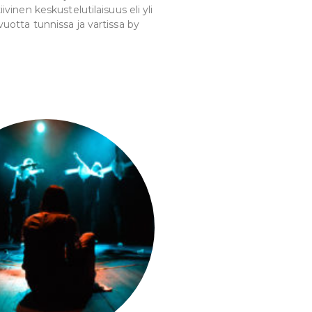
inen keskustelutilaisuus eli yli
tta tunnissa ja vartissa by