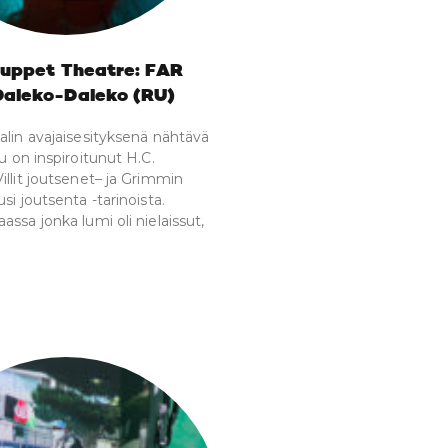
Puppet Theatre: FAR
aleko-Daleko (RU)
alin avajaisesityksenä nähtävä
u on inspiroitunut H.C.
illit joutsenet– ja Grimmin
si joutsenta -tarinoista.
ssa jonka lumi oli nielaissut,