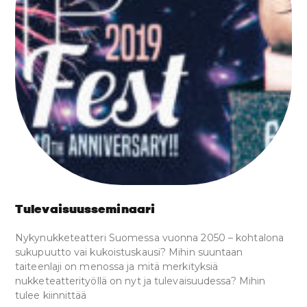
Tulevaisuusseminaari
Nykynukketeatteri Suomessa vuonna 2050 – kohtalona
sukupuutto vai kukoistuskausi? Mihin suuntaan
taiteenlaji on menossa ja mitä merkityksiä
nukketeatterityöllä on nyt ja tulevaisuudessa? Mihin
tulee kiinnittää