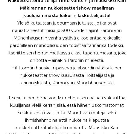
Nukketeatteritaiteilija Timo Väntsin ja muusikko Kari
Mäkirannan nukketeatterishow maailman
kuuluisimmasta luikurin laskettelijasta!
Yleisö kutsutaan juopumaan jutuista, jotka ovat
naurattaneet ihmisiä jo 300 vuoden ajan! Paroni von
Münchhausenin vanha ystävä aikoo antaa rakkaalle
paronilleen mahdollisuuden todistaa tarinansa todeksi.
Itseriittoisen herran matkassa alkaa tapahtumasarja, joka
on totta – ainakin Paronin mielestä.
Hillittömän hauska, riipaiseva ja absurdin yltäkylläinen
nukketeatterishow kuuluisasta liioittelijasta ja
tarinaniskijästä, Paroni von Münchhausenista!
Itseriittoinen herra von Münchhausen haluaa vakuuttaa
kuulijansa vielä kerran siitä, että hänen uskomattomat
seikkailunsa ovat totta. Muuntuvia rooleja sekä
ihmishahmoina että nukkeina kieputtaa
nukketeatteritaiteilija Timo Väntsi. Muusikko Kari