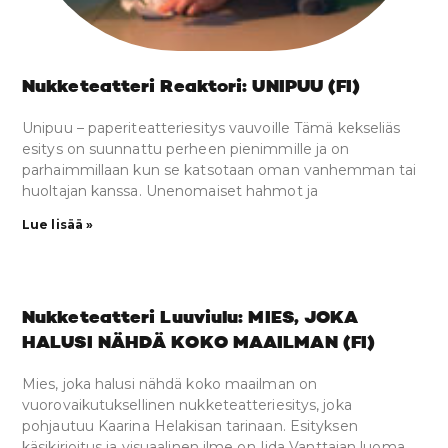
Nukketeatteri Reaktori: UNIPUU (FI)
Unipuu – paperiteatteriesitys vauvoille Tämä kekseliäs
esitys on suunnattu perheen pienimmille ja on
parhaimmillaan kun se katsotaan oman vanhemman tai
huoltajan kanssa. Unenomaiset hahmot ja
Lue lisää »
Nukketeatteri Luuviulu: MIES, JOKA
HALUSI NÄHDÄ KOKO MAAILMAN (FI)
Mies, joka halusi nähdä koko maailman on
vuorovaikutuksellinen nukketeatteriesitys, joka
pohjautuu Kaarina Helakisan tarinaan. Esityksen
käsikirjoitus ja visuaalinen ilme on Iida Vanttajan luoma.