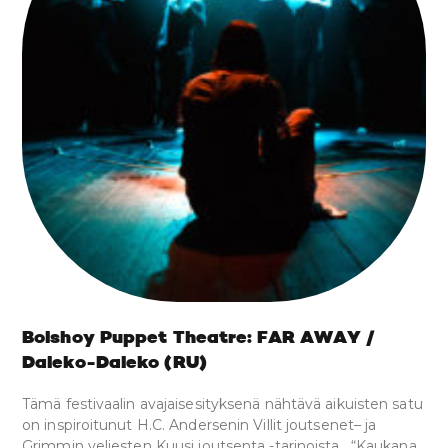
Bolshoy Puppet Theatre: FAR AWAY /
Daleko-Daleko (RU)
Tämä festivaalin avajaisesityksenä nähtävä aikuisten satu
on inspiroitunut H.C. Andersenin Villit joutsenet– ja
Grimmin veljesten Kuusi joutsenta -tarinoista. “Kaukana,