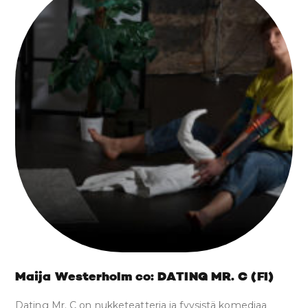
Maija Westerholm co: DATING MR. C (FI)
Dating Mr. C on nukketeatteria ja fyysistä komediaa