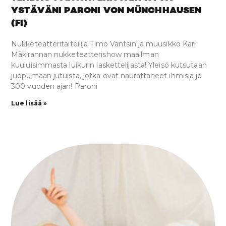
YSTÄVÄNI PARONI VON MÜNCHHAUSEN
(FI)
Nukketeatteritaiteilija Timo Väntsin ja muusikko Kari
Mäkirannan nukketeatterishow maailman
kuuluisimmasta luikurin laskettelijasta! Yleisö kutsutaan
juopumaan jutuista, jotka ovat naurattaneet ihmisiä jo
300 vuoden ajan! Paroni
Lue lisää »