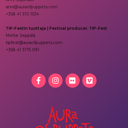
anni@auraofpuppets.com
+358 41 310 1534
TIP-Festin tuottaja | Festival producer, TIP-Fest
Mette Seppälä
tipfest@auraofpuppets.com
+358 41 3175 091