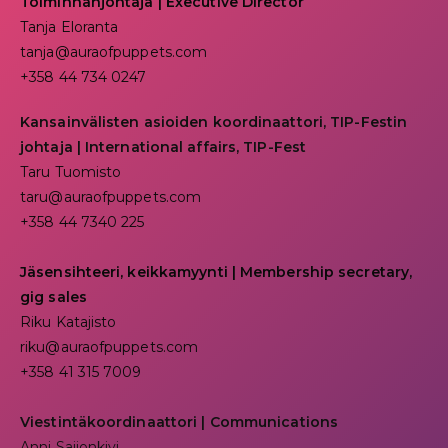
Toiminnanjohtaja
|
Executive Director
Tanja Eloranta
tanja@auraofpuppets.com
+358 44 734 0247
Kansainvälisten asioiden koordinaattori, TIP-Festin
johtaja | I
nternational affairs, TIP-Fest
Taru Tuomisto
taru@auraofpuppets.com
+358 44 7340 225
Jäsensihteeri, keikkamyynti | Membership secretary,
gig sales
Riku Katajisto
riku@auraofpuppets.com
+358 41 315 7009
Viestintäkoordinaattori | Communications
Anni Saijonkivi