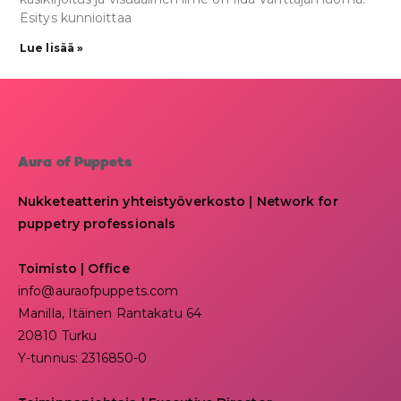
Esitys kunnioittaa
Lue lisää »
Aura of Puppets
Nukketeatterin yhteistyöverkosto | Network for
puppetry professionals
Toimisto | Office
info@auraofpuppets.com
Manilla, Itäinen Rantakatu 64
20810 Turku
Y-tunnus: 2316850-0