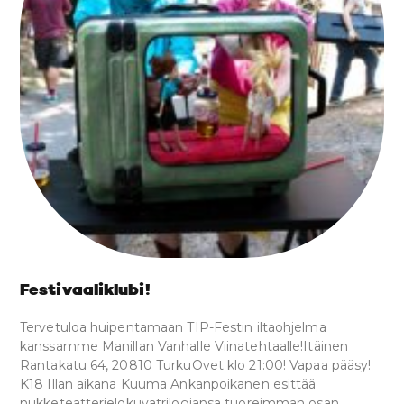
Festivaaliklubi!
Tervetuloa huipentamaan TIP-Festin iltaohjelma
kanssamme Manillan Vanhalle Viinatehtaalle!Itäinen
Rantakatu 64, 20810 TurkuOvet klo 21:00! Vapaa pääsy!
K18 Illan aikana Kuuma Ankanpoikanen esittää
nukketeatterielokuvatrilogiansa tuoreimman osan