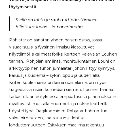
löytymisestä.
Siellä on lohtu ja rauha, irtipäästäminen,
hiljaisuus lauha – ja paperinauha.
Pohjatar on sanaton yhden naisen esitys, jossa
visuaalisuus ja fyysinen ilmaisu kietoutuvat
näyttämöllisiksi metaforiksi kertoen Kalevalan Louhen
tarinan. Pohjolan emäntä, monitulkintainen Louhi on
arkkityyppinen tuhon jumalatar, johon liittyy kylmyys,
karuus ja kuolema – syklin loppu ja uuden alku.
Kuten kuolemassa on läsnä uusi elämä, on myös
tragediassa usein komedian siemen. Louhen tarinaa
tarkastellaan esityksessä empaattisesti ja riemukkaan
oivaltavasti mustalla huumorilla ja nukketeatterilla
höystettynä. Tragikoominen Pohjatar-hahmo tuo
valoa pimeyteen, iloa suruun ja lohtua
lohduttomuuteen. Esityksen maailma rakentuu