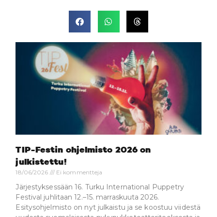
TIP-Festin ohjelmisto 2026 on
julkistettu!
18/06/2026
Ei kommentteja
Järjestyksessään 16. Turku International Puppetry
Festival juhlitaan 12.–15. marraskuuta 2026.
Esitysohjelmisto on nyt julkaistu ja se koostuu viidestä