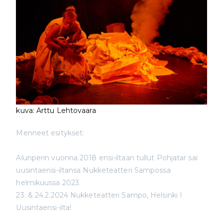
kuva: Arttu Lehtovaara
Menneet esitykset:
Alunperin vuonna 2018 ensi-iltaan tullut Pohjatar sai
uusintaensi-iltansa Nukketeatteri Sampossa
helmikuussa 2023.
23. & 24.2.2024 Nukketeatteri Sampo, Helsinki I
Uusintaensi-ilta!