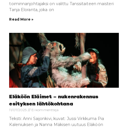
toiminnanjohtajaksi on valittu Tanssitaiteen maisteri
Tanja Eloranta, joka on
Read More »
Eläköön Eläimet – nukenrakennus
esityksen lähtökohtana
11/07/2025
Ei kommentteja
Teksti: Anni Saijonkivi, kuvat: Jussi Virkkuma Pia
Kaleniuksen ja Nanna Mäkisen uutuus Eläköön