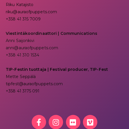
Riku Katajisto
riku@auraofpuppets.com
+358 41 315 7009
Viestintäkoordinaattori | Communications
Anni Saijonkivi
anni@auraofpuppets.com
+358 41 310 1534
TIP-Festin tuottaja | Festival producer, TIP-Fest
Mette Seppälä
tipfest@auraofpuppets.com
+358 41 3175 091