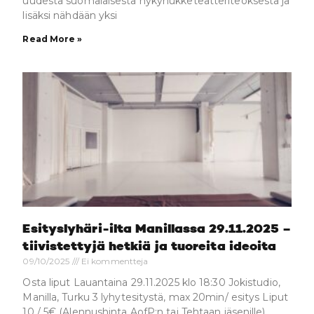
uudesta suomalaisesta nykynukketeatteriteoksesta ja
lisäksi nähdään yksi
Read More »
Esityslyhäri-ilta Manillassa 29.11.2025 –
tiivistettyjä hetkiä ja tuoreita ideoita
09/10/2025
Ei kommentteja
Osta liput Lauantaina 29.11.2025 klo 18:30 Jokistudio,
Manilla, Turku 3 lyhytesitystä, max 20min/ esitys Liput
10 / 5€ (Alennushinta AofP:n tai Tehtaan jäsenille)