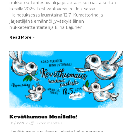
nukketeatterifestivaali järjestetään kolmatta kertaa
kesällä 2025. Festivaali vierailee Joutsassa
Haihatuksessa lauantaina 12.7. Kuraattorina ja
järjestäjänä emännöi jyväskyläläinen
nukketeatteritaiteilija Elina Lajunen,
Read More »
Keväthumaus Manillalla!
05/05/2025
Ei kommentteja