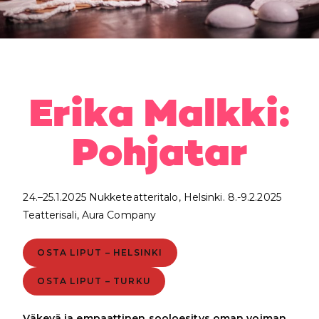
Erika Malkki:
Pohjatar
24.–25.1.2025 Nukketeatteritalo, Helsinki. 8.-9.2.2025
Teatterisali, Aura Company
OSTA LIPUT – HELSINKI
OSTA LIPUT – TURKU
Väkevä ja empaattinen sooloesitys oman voiman