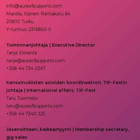
info@auraofpuppets.com
Manilla, Itäinen Rantakatu 64
20810 Turku
Y-tunnus: 2316850-0
Toiminnanjohtaja
|
Executive Director
Tanja Eloranta
tanja@auraofpuppets.com
+358 44 734 0247
Kansainvälisten asioiden koordinaattori, TIP-Festin
johtaja | I
nternational affairs, TIP-Fest
Taru Tuomisto
taru@auraofpuppets.com
+358 44 7340 225
Jäsensihteeri, keikkamyynti | Membership secretary,
gig sales