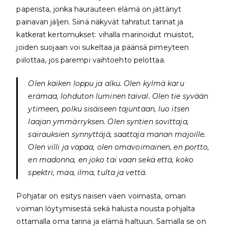
paperista, jonka haurauteen elämä on jättänyt
painavan jäljen. Siinä näkyvät tahratut tarinat ja
katkerat kertomukset: vihalla marinoidut muistot,
joiden suojaan voi sukeltaa ja päänsä pimeyteen
piilottaa, jos parempi vaihtoehto pelottaa.
Olen kaiken loppu ja alku. Olen kylmä karu
erämaa, lohduton luminen taival. Olen tie syvään
ytimeen, polku sisäiseen tajuntaan, luo itsen
laajan ymmärryksen. Olen syntien sovittaja,
sairauksien synnyttäjä, saattaja manan majoille.
Olen villi ja vapaa, olen omavoimainen, en portto,
en madonna, en joko tai vaan sekä että, koko
spektri, maa, ilma, tulta ja vettä.
Pohjatar on esitys naisen väen voimasta, oman
voiman löytymisestä sekä halusta nousta pohjalta
ottamalla oma tarina ja elämä haltuun. Samalla se on