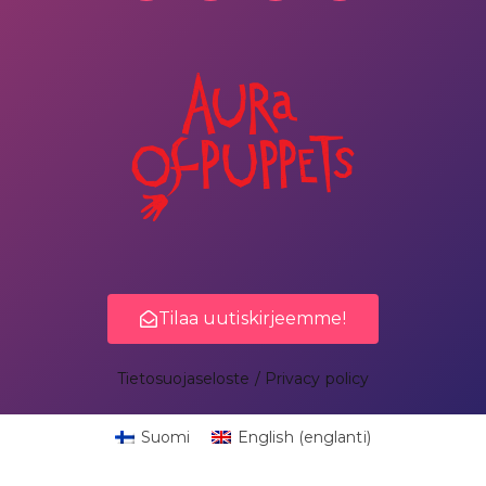
Tilaa uutiskirjeemme!
Tietosuojaseloste / Privacy policy
Suomi
English
(
englanti
)