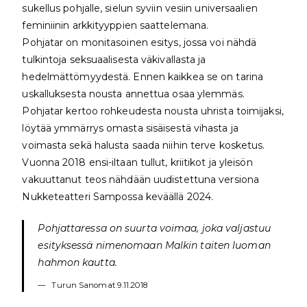
sukellus pohjalle, sielun syviin vesiin universaalien
feminiinin arkkityyppien saattelemana.
Pohjatar on monitasoinen esitys, jossa voi nähdä
tulkintoja seksuaalisesta väkivallasta ja
hedelmättömyydestä. Ennen kaikkea se on tarina
uskalluksesta nousta annettua osaa ylemmäs.
Pohjatar kertoo rohkeudesta nousta uhrista toimijaksi,
löytää ymmärrys omasta sisäisestä vihasta ja
voimasta sekä halusta saada niihin terve kosketus.
Vuonna 2018 ensi-iltaan tullut, kriitikot ja yleisön
vakuuttanut teos nähdään uudistettuna versiona
Nukketeatteri Sampossa keväällä 2024.
Pohjattaressa on suurta voimaa, joka valjastuu
esityksessä nimenomaan Malkin taiten luoman
hahmon kautta.
Turun Sanomat 9.11.2018