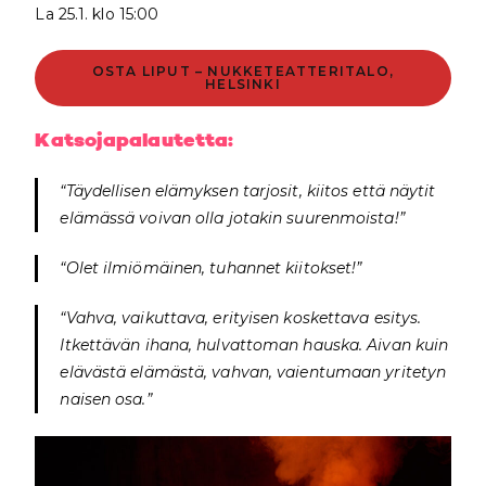
La 25.1. klo 15:00
OSTA LIPUT – NUKKETEATTERITALO,
HELSINKI
Katsojapalautetta:
“Täydellisen elämyksen tarjosit, kiitos että näytit
elämässä voivan olla jotakin suurenmoista!”
“Olet ilmiömäinen, tuhannet kiitokset!”
“Vahva, vaikuttava, erityisen koskettava esitys.
Itkettävän ihana, hulvattoman hauska. Aivan kuin
elävästä elämästä, vahvan, vaientumaan yritetyn
naisen osa.”