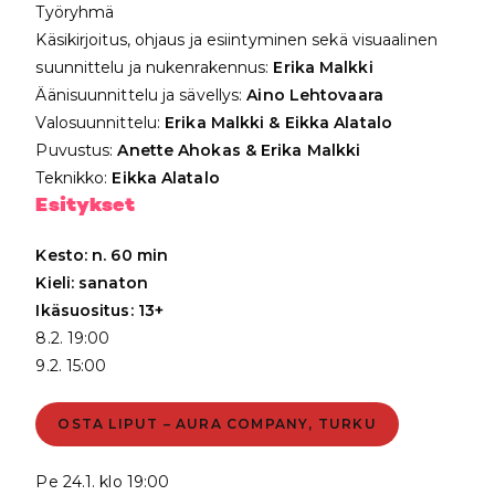
Työryhmä
Käsikirjoitus, ohjaus ja esiintyminen sekä visuaalinen
suunnittelu ja nukenrakennus:
Erika Malkki
Äänisuunnittelu ja sävellys:
Aino Lehtovaara
Valosuunnittelu:
Erika Malkki & Eikka Alatalo
Puvustus:
Anette Ahokas & Erika Malkki
Teknikko:
Eikka Alatalo
Esitykset
Kesto: n. 60 min
Kieli: sanaton
Ikäsuositus: 13+
8.2. 19:00
9.2. 15:00
OSTA LIPUT – AURA COMPANY, TURKU
Pe 24.1. klo 19:00