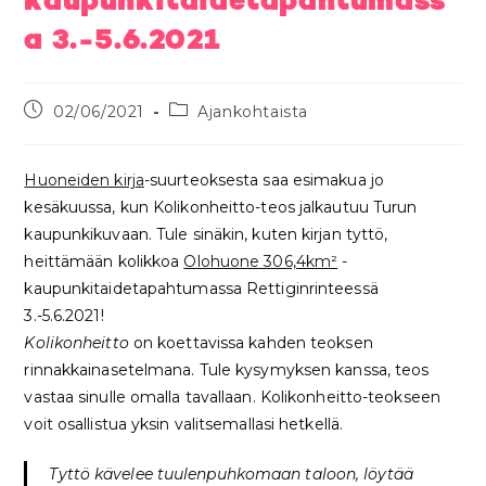
kaupunkitaidetapahtumass
a 3.-5.6.2021
02/06/2021
Ajankohtaista
Huoneiden kirj
a
-suurteoksesta saa esimakua jo
kesäkuussa, kun Kolikonheitto-teos jalkautuu Turun
kaupunkikuvaan. Tule sinäkin, kuten kirjan tyttö,
heittämään kolikkoa
Olohuone 306,4km²
-
kaupunkitaidetapahtumassa Rettiginrinteessä
3.-5.6.2021!
Kolikonheitto
on koettavissa kahden teoksen
rinnakkainasetelmana. Tule kysymyksen kanssa, teos
vastaa sinulle omalla tavallaan. Kolikonheitto-teokseen
voit osallistua yksin valitsemallasi hetkellä.
Tyttö kävelee tuulenpuhkomaan taloon, löytää