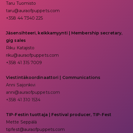
Taru Tuomisto
taru@auraofpuppets.com
+358 44 7340 225
Jäsensihteeri, keikkamyynti | Membership secretary,
gig sales
Riku Katajisto
riku@auraofpuppets.com
+358 41 315 7009
Viestintäkoordinaattori | Communications
Anni Saijonkivi
anni@auraofpuppets.com
+358 41 310 1534
TIP-Festin tuottaja | Festival producer, TIP-Fest
Mette Seppälä
tipfest@auraofpuppets.com