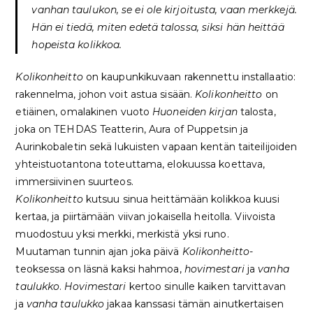
vanhan taulukon, se ei ole kirjoitusta, vaan merkkejä.
Hän ei tiedä, miten edetä talossa, siksi hän heittää
hopeista kolikkoa.
Kolikonheitto
on kaupunkikuvaan rakennettu installaatio:
rakennelma, johon voit astua sisään.
Kolikonheitto
on
etiäinen, omalakinen vuoto
Huoneiden kirjan
talosta,
joka on TEHDAS Teatterin, Aura of Puppetsin ja
Aurinkobaletin sekä lukuisten vapaan kentän taiteilijoiden
yhteistuotantona toteuttama, elokuussa koettava,
immersiivinen suurteos.
Kolikonheitto
kutsuu sinua heittämään kolikkoa kuusi
kertaa, ja piirtämään viivan jokaisella heitolla. Viivoista
muodostuu yksi merkki, merkistä yksi runo.
Muutaman tunnin ajan joka päivä
Kolikonheitto
-
teoksessa on läsnä kaksi hahmoa,
hovimestari
ja
vanha
taulukko
.
Hovimestari
kertoo sinulle kaiken tarvittavan
ja
vanha taulukko
jakaa kanssasi tämän ainutkertaisen