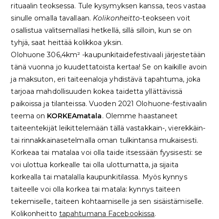
rituaalin teoksessa. Tule kysymyksen kanssa, teos vastaa
sinulle omalla tavallaan.
Kolikonheitto
-teokseen voit
osallistua valitsemallasi hetkellä, sillä silloin, kun se on
tyhjä, saat heittää kolikkoa yksin.
Olohuone 306,4km² -kaupunkitaidefestivaali järjestetään
tänä vuonna jo kuudettatoista kertaa! Se on kaikille avoin
ja maksuton, eri taiteenaloja yhdistävä tapahtuma, joka
tarjoaa mahdollisuuden kokea taidetta yllättävissä
paikoissa ja tilanteissa. Vuoden 2021 Olohuone-festivaalin
teema on
KORKEAmatala
. Olemme haastaneet
taiteentekijät leikittelemään tällä vastakkain-, vierekkäin-
tai rinnakkainasetelmalla oman tulkintansa mukaisesti.
Korkeaa tai matalaa voi olla taide itsessään fyysisesti: se
voi ulottua korkealle tai olla ulottumatta, ja sijaita
korkealla tai matalalla kaupunkitilassa. Myös kynnys
taiteelle voi olla korkea tai matala: kynnys taiteen
tekemiselle, taiteen kohtaamiselle ja sen sisäistämiselle.
Kolikonheitto
tapahtumana Facebookissa
.