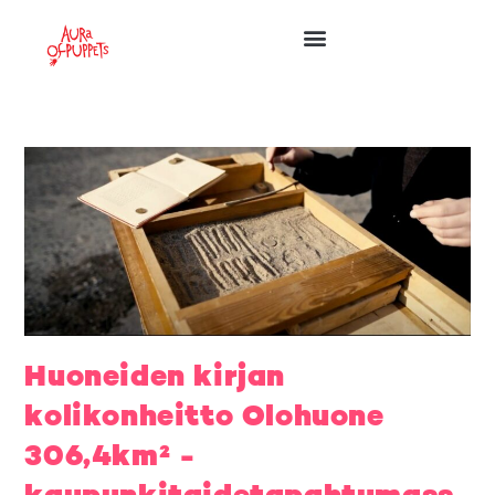
Huoneiden kirjan
kolikonheitto Olohuone
306,4km² -