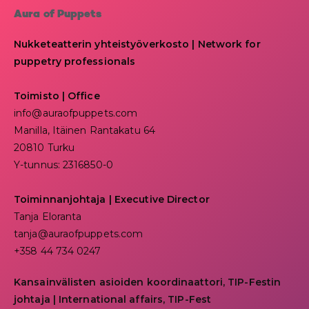
Aura of Puppets
Nukketeatterin yhteistyöverkosto | Network for
puppetry professionals
Toimisto | Office
info@auraofpuppets.com
Manilla, Itäinen Rantakatu 64
20810 Turku
Y-tunnus: 2316850-0
Toiminnanjohtaja
|
Executive Director
Tanja Eloranta
tanja@auraofpuppets.com
+358 44 734 0247
Kansainvälisten asioiden koordinaattori, TIP-Festin
johtaja | I
nternational affairs, TIP-Fest