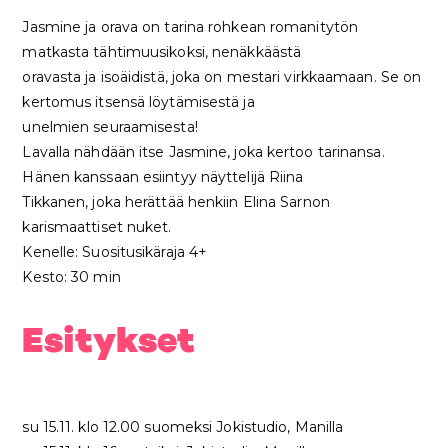
Jasmine ja orava on tarina rohkean romanitytön
matkasta tähtimuusikoksi, nenäkkäästä
oravasta ja isoäidistä, joka on mestari virkkaamaan. Se on
kertomus itsensä löytämisestä ja
unelmien seuraamisesta!
Lavalla nähdään itse Jasmine, joka kertoo tarinansa.
Hänen kanssaan esiintyy näyttelijä Riina
Tikkanen, joka herättää henkiin Elina Sarnon
karismaattiset nuket.
Kenelle: Suositusikäraja 4+
Kesto: 30 min
Esitykset
su 15.11. klo 12.00 suomeksi Jokistudio, Manilla