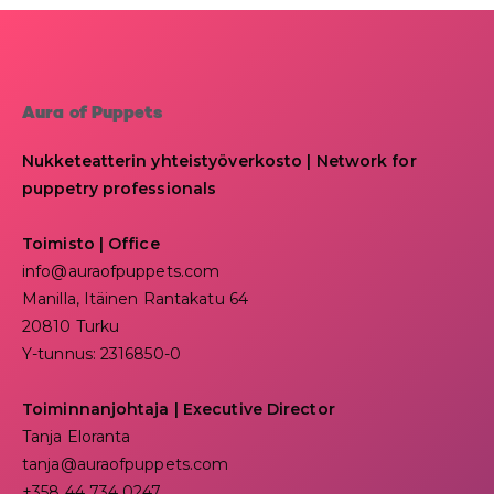
Aura of Puppets
Nukketeatterin yhteistyöverkosto | Network for
puppetry professionals
Toimisto | Office
info@auraofpuppets.com
Manilla, Itäinen Rantakatu 64
20810 Turku
Y-tunnus: 2316850-0
Toiminnanjohtaja
|
Executive Director
Tanja Eloranta
tanja@auraofpuppets.com
+358 44 734 0247