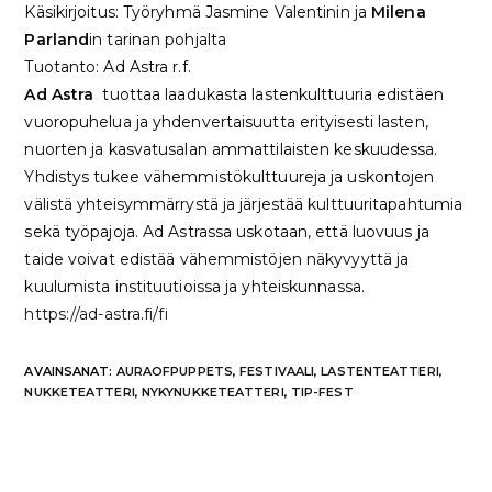
Käsikirjoitus: Työryhmä Jasmine Valentinin ja
Milena
Parland
in tarinan pohjalta
Tuotanto: Ad Astra r.f.
Ad Astra
tuottaa laadukasta lastenkulttuuria edistäen
vuoropuhelua ja yhdenvertaisuutta erityisesti lasten,
nuorten ja kasvatusalan ammattilaisten keskuudessa.
Yhdistys tukee vähemmistökulttuureja ja uskontojen
välistä yhteisymmärrystä ja järjestää kulttuuritapahtumia
sekä työpajoja. Ad Astrassa uskotaan, että luovuus ja
taide voivat edistää vähemmistöjen näkyvyyttä ja
kuulumista instituutioissa ja yhteiskunnassa.
https://ad-astra.fi/fi
AVAINSANAT
:
AURAOFPUPPETS
,
FESTIVAALI
,
LASTENTEATTERI
,
NUKKETEATTERI
,
NYKYNUKKETEATTERI
,
TIP-FEST