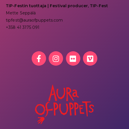
TIP-Festin tuottaja | Festival producer, TIP-Fest
Mette Seppälä
tipfest@auraofpuppets.com
+358 41 3175 091