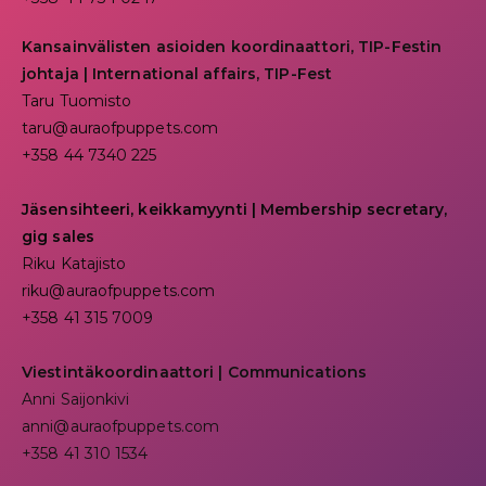
Kansainvälisten asioiden koordinaattori, TIP-Festin
johtaja | I
nternational affairs, TIP-Fest
Taru Tuomisto
taru@auraofpuppets.com
+358 44 7340 225
Jäsensihteeri, keikkamyynti | Membership secretary,
gig sales
Riku Katajisto
riku@auraofpuppets.com
+358 41 315 7009
Viestintäkoordinaattori | Communications
Anni Saijonkivi
anni@auraofpuppets.com
+358 41 310 1534