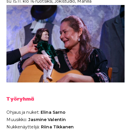
su 15.11. klo 16 ruotsiksi, Jokistudio, Manilla
Työryhmä
Ohjaus ja nuket:
Elina Sarno
Muusikko:
Jasmine Valentin
Nukkenäyttelijä:
Riina Tikkanen