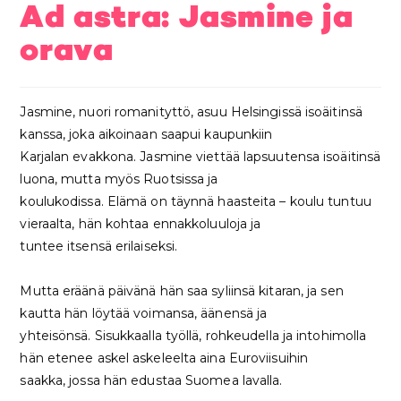
Ad astra: Jasmine ja
orava
Jasmine, nuori romanityttö, asuu Helsingissä isoäitinsä
kanssa, joka aikoinaan saapui kaupunkiin
Karjalan evakkona. Jasmine viettää lapsuutensa isoäitinsä
luona, mutta myös Ruotsissa ja
koulukodissa. Elämä on täynnä haasteita – koulu tuntuu
vieraalta, hän kohtaa ennakkoluuloja ja
tuntee itsensä erilaiseksi.
Mutta eräänä päivänä hän saa syliinsä kitaran, ja sen
kautta hän löytää voimansa, äänensä ja
yhteisönsä. Sisukkaalla työllä, rohkeudella ja intohimolla
hän etenee askel askeleelta aina Euroviisuihin
saakka, jossa hän edustaa Suomea lavalla.