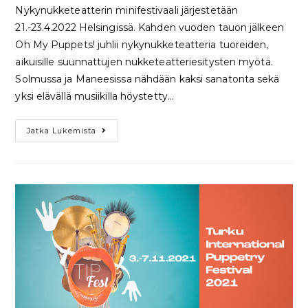
Nykynukketeatterin minifestivaali järjestetään
21.-23.4.2022 Helsingissä. Kahden vuoden tauon jälkeen
Oh My Puppets! juhlii nykynukketeatteria tuoreiden,
aikuisille suunnattujen nukketeatteriesitysten myötä.
Solmussa ja Maneesissa nähdään kaksi sanatonta sekä
yksi elävällä musiikilla höystetty…
Jatka Lukemista