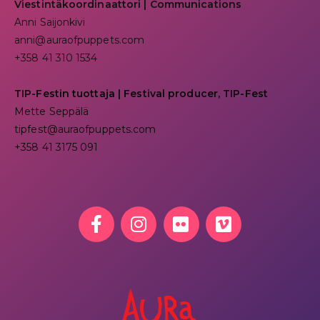
Viestintäkoordinaattori | Communications
Anni Saijonkivi
anni@auraofpuppets.com
+358 41 310 1534
TIP-Festin tuottaja | Festival producer, TIP-Fest
Mette Seppälä
tipfest@auraofpuppets.com
+358 41 3175 091