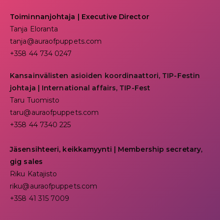
Toiminnanjohtaja
|
Executive Director
Tanja Eloranta
tanja@auraofpuppets.com
+358 44 734 0247
Kansainvälisten asioiden koordinaattori, TIP-Festin
johtaja | I
nternational affairs, TIP-Fest
Taru Tuomisto
taru@auraofpuppets.com
+358 44 7340 225
Jäsensihteeri, keikkamyynti | Membership secretary,
gig sales
Riku Katajisto
riku@auraofpuppets.com
+358 41 315 7009