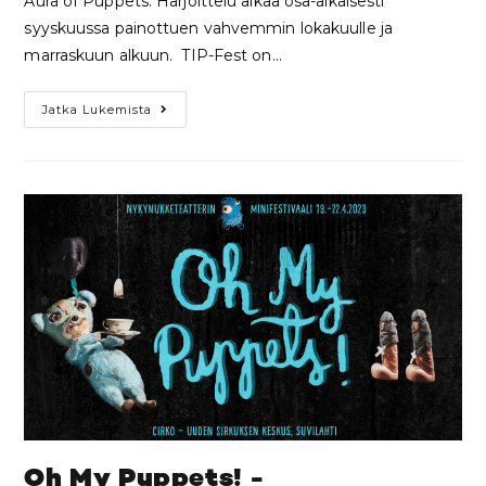
Aura of Puppets. Harjoittelu alkaa osa-aikaisesti
syyskuussa painottuen vahvemmin lokakuulle ja
marraskuun alkuun. TIP-Fest on…
Jatka Lukemista
Oh My Puppets! -